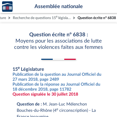
Accèder
Aller au contenu
Aller en bas de la page
Assemblée nationale
à la
page
e
ture
Recherche de questions 15
législature
Question écrite n° 6838
d'accueil
Question écrite n° 6838 :
Moyens pour les associations de lutte
contre les violences faites aux femmes
e
15
Législature
Publication de la question au Journal Officiel du
27 mars 2018, page 2489
Publication de la réponse au Journal Officiel du
18 décembre 2018, page 11782
Question signalée le 30 juillet 2018
Question de :
M. Jean-Luc Mélenchon
e
Bouches-du-Rhône (4
circonscription) - La
France insoumise