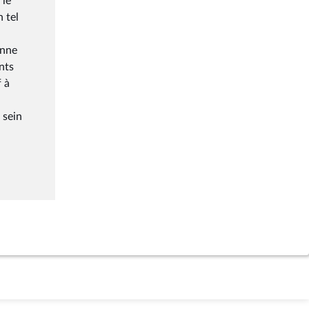
 le
n tel
enne
nts
f à
 sein