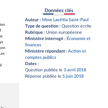
Données clés
Auteur :
Mme Laetitia Saint-Paul
tion
Type de question :
Question écrite
f
Rubrique :
Union européenne
me
Ministère interrogé :
Économie et
ys
finances
 son
Ministère répondant :
Action et
Les
comptes publics
Dates :
té
Question publiée le
3 avril 2018
x
Réponse publiée le
5 juin 2018