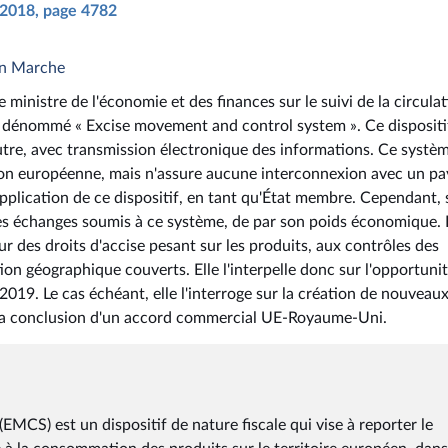
n 2018, page 4782
en Marche
 ministre de l'économie et des finances sur le suivi de la circula
 dénommé « Excise movement and control system ». Ce dispositi
autre, avec transmission électronique des informations. Ce systè
on européenne, mais n'assure aucune interconnexion avec un pa
'application de ce dispositif, en tant qu'État membre. Cependant,
des échanges soumis à ce système, de par son poids économique. 
r des droits d'accise pesant sur les produits, aux contrôles des
ion géographique couverts. Elle l'interpelle donc sur l'opportuni
19. Le cas échéant, elle l'interroge sur la création de nouveau
de la conclusion d'un accord commercial UE-Royaume-Uni.
MCS) est un dispositif de nature fiscale qui vise à reporter le