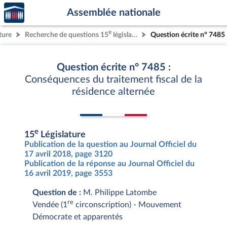
Accèder
Aller au contenu
Aller en bas de la page
Assemblée nationale
à la
page
e
ture
Recherche de questions 15
législature
Question écrite n° 7485
d'accueil
Question écrite n° 7485 :
Conséquences du traitement fiscal de la
résidence alternée
e
15
Législature
Publication de la question au Journal Officiel du
17 avril 2018, page 3120
Publication de la réponse au Journal Officiel du
16 avril 2019, page 3553
Question de :
M. Philippe Latombe
re
Vendée (1
circonscription) - Mouvement
Démocrate et apparentés