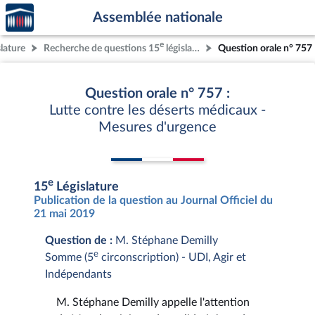
Accèder
Aller au contenu
Aller en bas de la page
Assemblée nationale
à la
page
e
slature
Recherche de questions 15
législature
Question orale n° 757
d'accueil
Question orale n° 757 :
Lutte contre les déserts médicaux -
Mesures d'urgence
e
15
Législature
Publication de la question au Journal Officiel du
21 mai 2019
Question de :
M. Stéphane Demilly
e
Somme (5
circonscription) - UDI, Agir et
Indépendants
M. Stéphane Demilly appelle l'attention