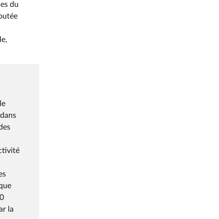
ses du
joutée
le,
le
 dans
 des
tivité
es
ique
20
ar la