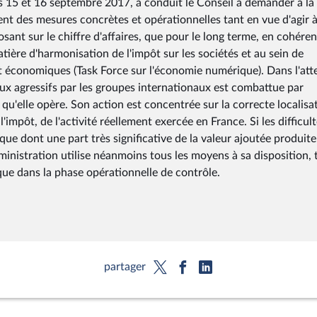
 15 et 16 septembre 2017, a conduit le Conseil à demander à la
 des mesures concrètes et opérationnelles tant en vue d'agir 
sant sur le chiffre d'affaires, que pour le long terme, en cohére
tière d'harmonisation de l'impôt sur les sociétés et au sein de
 économiques (Task Force sur l'économie numérique). Dans l'att
aux agressifs par les groupes internationaux est combattue par
 qu'elle opère. Son action est concentrée sur la correcte localisa
l'impôt, de l'activité réellement exercée en France. Si les difficul
ue dont une part très significative de la valeur ajoutée produite
ministration utilise néanmoins tous les moyens à sa disposition, 
que dans la phase opérationnelle de contrôle.
partager