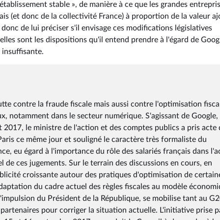
'établissement stable », de manière à ce que les grandes entrepri
ais (et donc de la collectivité France) à proportion de la valeur a
 donc de lui préciser s'il envisage ces modifications législatives
'elles sont les dispositions qu'il entend prendre à l'égard de Goog
insuffisante.
e contre la fraude fiscale mais aussi contre l'optimisation fisca
ux, notamment dans le secteur numérique. S'agissant de Google,
2017, le ministre de l'action et des comptes publics a pris acte
aris ce même jour et souligné le caractère très formaliste du
e, eu égard à l'importance du rôle des salariés français dans l'ac
l de ces jugements. Sur le terrain des discussions en cours, en
ublicité croissante autour des pratiques d'optimisation de certain
adaptation du cadre actuel des règles fiscales au modèle économ
 l'impulsion du Président de la République, se mobilise tant au G
rtenaires pour corriger la situation actuelle. L'initiative prise p