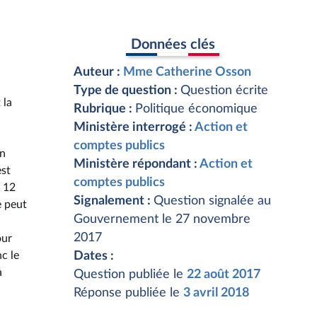
Données clés
Auteur :
Mme Catherine Osson
Type de question :
Question écrite
 la
Rubrique :
Politique économique
Ministère interrogé :
Action et
comptes publics
on
Ministère répondant :
Action et
est
comptes publics
i 12
Signalement :
Question signalée au
e peut
Gouvernement le 27 novembre
2017
our
c le
Dates :
a
Question publiée le
22 août 2017
Réponse publiée le
3 avril 2018