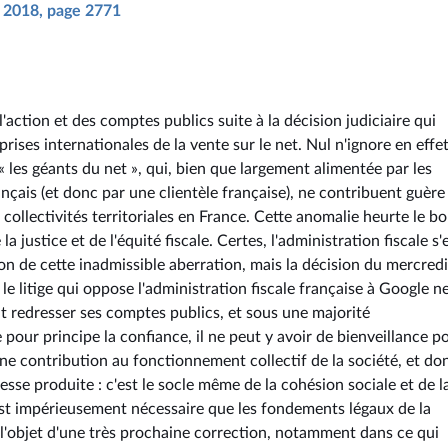
il 2018, page 2771
action et des comptes publics suite à la décision judiciaire qui
rises internationales de la vente sur le net. Nul n'ignore en effet
les géants du net », qui, bien que largement alimentée par les
ançais (et donc par une clientèle française), ne contribuent guère
 collectivités territoriales en France. Cette anomalie heurte le b
justice et de l'équité fiscale. Certes, l'administration fiscale s'
ion de cette inadmissible aberration, mais la décision du mercred
 le litige qui oppose l'administration fiscale française à Google n
t redresser ses comptes publics, et sous une majorité
pour principe la confiance, il ne peut y avoir de bienveillance p
une contribution au fonctionnement collectif de la société, et don
esse produite : c'est le socle même de la cohésion sociale et de l
l est impérieusement nécessaire que les fondements légaux de la
t l'objet d'une très prochaine correction, notamment dans ce qui