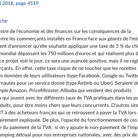
ai 2018, page 4519
rche
istre de l'économie et des finances sur les conséquences de la
tre les commerçants installés en France face aux géants de l'int
ent d'annoncer qu'elle souhaite appliquer une taxe de 3 % du chi
s mondial dépassant les 750 millions d'euros et qui réalisent plus 
 ce projet voit le jour, ce sera une avancée positive, mais il ne règ
nts. En effet, cette taxe risque de ne toucher que les recettes
des données de leurs utilisateurs (type Facebook, Google ou Twitte
ernautes pour un service donné (type Airbnb ou Uber). Seraient 
ple Amazon, PriceMinister, Alibaba qui vendent des produits
s qui jouent avec les différents taux de TVA pratiqués dans les p
éduits, pour être moins chers que leurs concurrents. D'autres site
 à des acheteurs français qui se retrouvent à payer la TVA lors 
clairement expliquée. De plus, l'opacité du fonctionnement de ces
ôle du paiement de la TVA : si on y ajoute le non-paiement de l'imp
dumping déloyal pour nos entreprises nationales, avec des prix de