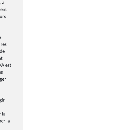
, à
sent
eurs
e
ires
 de
nt
VA est
es
iger
gir
 la
er la