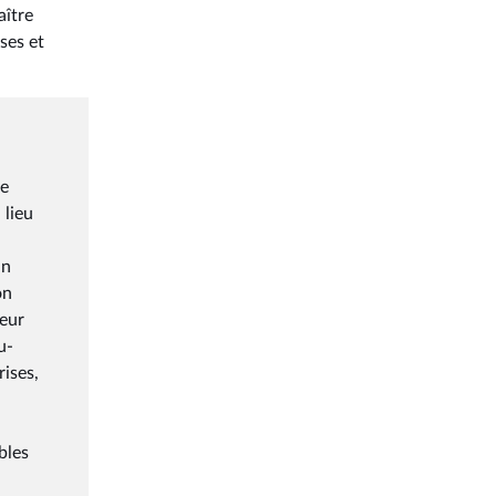
aître
ses et
ce
 lieu
un
on
deur
u-
rises,
bles