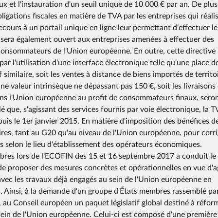
ux et l'instauration d'un seuil unique de 10 000 € par an. De plus
ligations fiscales en matière de TVA par les entreprises qui réali
recours à un portail unique en ligne leur permettant d'effectuer l
 sera également ouvert aux entreprises amenées à effectuer des
 consommateurs de l'Union européenne. En outre, cette directive
par l'utilisation d'une interface électronique telle qu'une place d
similaire, soit les ventes à distance de biens importés de territo
ne valeur intrinsèque ne dépassant pas 150 €, soit les livraisons
ans l'Union européenne au profit de consommateurs finaux, sero
é que, s'agissant des services fournis par voie électronique, la T
uis le 1er janvier 2015. En matière d'imposition des bénéfices d
aires, tant au G20 qu'au niveau de l'Union européenne, pour corr
s selon le lieu d'établissement des opérateurs économiques.
embres lors de l'ECOFIN des 15 et 16 septembre 2017 a conduit le
 proposer des mesures concrètes et opérationnelles en vue d'a
avec les travaux déjà engagés au sein de l'Union européenne en
s. Ainsi, à la demande d'un groupe d'États membres rassemblé par
au Conseil européen un paquet législatif global destiné à réform
 sein de l'Union européenne. Celui-ci est composé d'une première