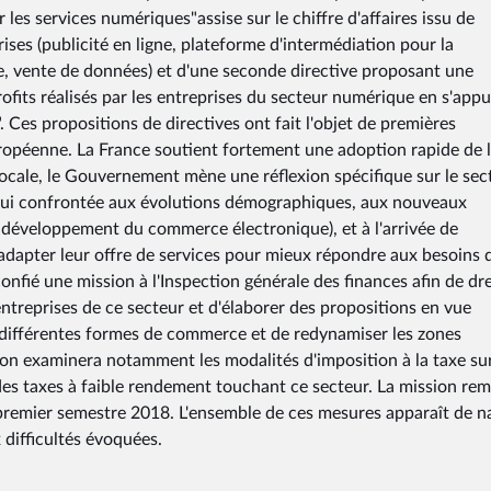
ur les services numériques"assise sur le chiffre d'affaires issu de
ses (publicité en ligne, plateforme d'intermédiation pour la
gne, vente de données) et d'une seconde directive proposant une
rofits réalisés par les entreprises du secteur numérique en s'app
. Ces propositions de directives ont fait l'objet de premières
ropéenne. La France soutient fortement une adoption rapide de 
 locale, le Gouvernement mène une réflexion spécifique sur le sec
d'hui confrontée aux évolutions démographiques, aux nouveaux
veloppement du commerce électronique), et à l'arrivée de
dapter leur offre de services pour mieux répondre aux besoins d
confié une mission à l'Inspection générale des finances afin de dr
entreprises de ce secteur et d'élaborer des propositions en vue
es différentes formes de commerce et de redynamiser les zones
sion examinera notamment les modalités d'imposition à la taxe sur
es taxes à faible rendement touchant ce secteur. La mission rem
u premier semestre 2018. L'ensemble de ces mesures apparaît de n
 difficultés évoquées.