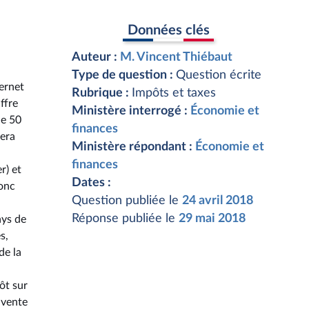
Données clés
Auteur :
M. Vincent Thiébaut
Type de question :
Question écrite
ernet
Rubrique :
Impôts et taxes
ffre
Ministère interrogé :
Économie et
de 50
finances
lera
Ministère répondant :
Économie et
finances
r) et
Dates :
donc
Question publiée le
24 avril 2018
Réponse publiée le
29 mai 2018
ays de
s,
de la
ôt sur
 vente