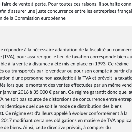
s faire de vente à perte. Pour toutes ces raisons, il souhaite conn
in d'assurer une juste concurrence entre les entreprises françai
tion de la Commission européenne.
e répondre à la nécessaire adaptation de la fiscalité au commer
e (TVA), pour assurer que le lieu de taxation corresponde bien au
able à la vente à distance a été mis en place en 1993. Ce régime
iés ou transportés par le vendeur ou pour son compte à partir d'
tion d'une personne non assujettie à la TVA et prévoit la taxati
 dès lors que le montant des ventes effectuées par un même ven
er janvier 2016 à 35 000 € par an. Ce régime garantit donc que, a
TVA ne soit pas source de distorsions de concurrence entre entrep
s identique quel que soit le mode de distribution des biens
t). Ce régime est d'ailleurs appelé à évoluer conformément à la
2017 modifiant certaines obligations en matière de TVA applica
e de biens. Ainsi, cette directive prévoit, à compter du