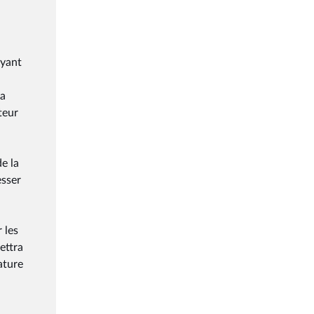
uyant
la
teur
e la
esser
 les
ettra
ature