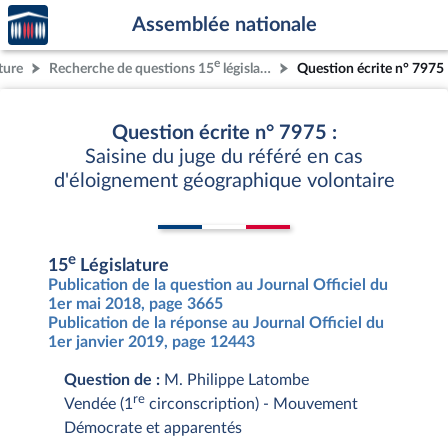
Accèder
Aller au contenu
Aller en bas de la page
Assemblée nationale
à la
page
e
ture
Recherche de questions 15
législature
Question écrite n° 7975
d'accueil
Question écrite n° 7975 :
Saisine du juge du référé en cas
d'éloignement géographique volontaire
e
15
Législature
Publication de la question au Journal Officiel du
1er mai 2018, page 3665
Publication de la réponse au Journal Officiel du
1er janvier 2019, page 12443
Question de :
M. Philippe Latombe
re
Vendée (1
circonscription) - Mouvement
Démocrate et apparentés