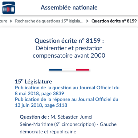
Accèder
Aller au contenu
Aller en bas de la page
Assemblée nationale
à la
page
e
ture
Recherche de questions 15
législature
Question écrite n° 8159
d'accueil
Question écrite n° 8159 :
Débirentier et prestation
compensatoire avant 2000
e
15
Législature
Publication de la question au Journal Officiel du
8 mai 2018, page 3839
Publication de la réponse au Journal Officiel du
12 juin 2018, page 5118
Question de :
M. Sébastien Jumel
e
Seine-Maritime (6
circonscription) - Gauche
démocrate et républicaine