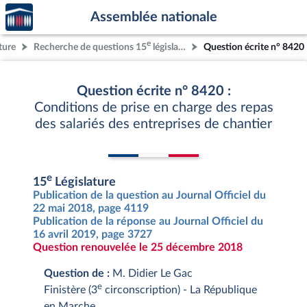
Accèder
Aller au contenu
Aller en bas de la page
Assemblée nationale
à la
page
e
ture
Recherche de questions 15
législature
Question écrite n° 8420
d'accueil
Question écrite n° 8420 :
Conditions de prise en charge des repas
des salariés des entreprises de chantier
e
15
Législature
Publication de la question au Journal Officiel du
22 mai 2018, page 4119
Publication de la réponse au Journal Officiel du
16 avril 2019, page 3727
Question renouvelée le 25 décembre 2018
Question de :
M. Didier Le Gac
e
Finistère (3
circonscription) - La République
en Marche