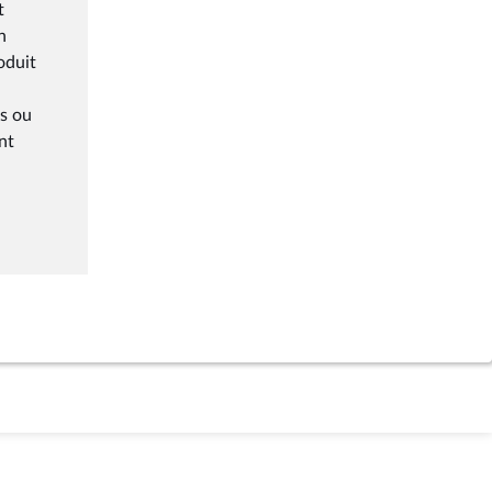
t
n
oduit
es ou
nt