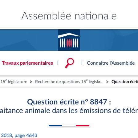
Assemblée nationale
Accèder à
la page
d'accueil
Travaux parlementaires
Connaître l'Assemblée
e
e
 15
législature
Recherche de questions 15
législature
Question écri
ce
ublique
ouvoirs de l'Assemblée
'Assemblée
Documents parlementaire
Statistiques et chiffres clé
Patrimoine
onnaissance de l’Assemblée »
S'identifier
tés
ons et autres organes
rtuelle du palais Bourbon
Transparence et déontolog
La Bibliothèque
S'identifier
Projets de loi
Rap
Question écrite n° 8847 :
tion de l'Assemblée
politiques
 International
 à une séance
Documents de référence
Les archives
Propositions de loi
Rap
aitance animale dans les émissions de télér
e
Conférence des Présidents
Mot de passe oublié
( Constitution | Règlement de l'A
Amendements
Rapp
 législatives
 et évaluation
s chercheurs à
Contacts et plan d'accès
llège des Questeurs
Services
)
lée
Textes adoptés
Rapp
Photos libres de droit
Baro
ements
in 2018, page 4643