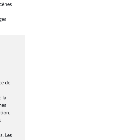
scènes
ges
ce de
 la
mes
tion.
u
s. Les