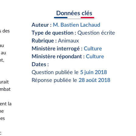
Données clés
Auteur :
M. Bastien Lachaud
s des
Type de question :
Question écrite
Rubrique :
Animaux
au
Ministère interrogé :
Culture
 au
Ministère répondant :
Culture
t,
Dates :
Question publiée le
5 juin 2018
Réponse publiée le
28 août 2018
urait
ombat
ent la
ne
nes
c