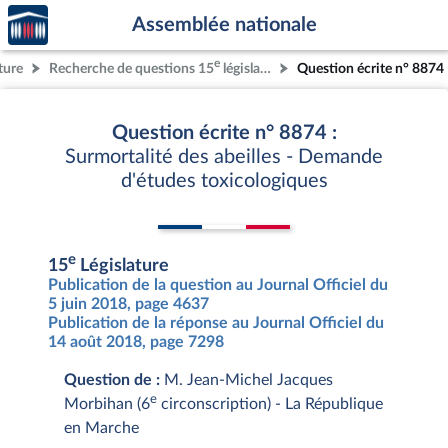
Accèder
Aller au contenu
Aller en bas de la page
Assemblée nationale
à la
page
e
ture
Recherche de questions 15
législature
Question écrite n° 8874
d'accueil
Question écrite n° 8874 :
Surmortalité des abeilles - Demande
d'études toxicologiques
e
15
Législature
Publication de la question au Journal Officiel du
5 juin 2018, page 4637
Publication de la réponse au Journal Officiel du
14 août 2018, page 7298
Question de :
M. Jean-Michel Jacques
e
Morbihan (6
circonscription) - La République
en Marche