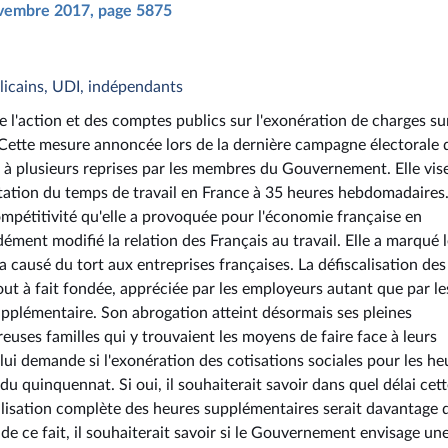
novembre 2017, page 5875
blicains, UDI, indépendants
 l'action et des comptes publics sur l'exonération de charges sur
 Cette mesure annoncée lors de la dernière campagne électorale 
e à plusieurs reprises par les membres du Gouvernement. Elle vis
itation du temps de travail en France à 35 heures hebdomadaires
ompétitivité qu'elle a provoquée pour l'économie française en
ment modifié la relation des Français au travail. Elle a marqué 
a causé du tort aux entreprises françaises. La défiscalisation des
ut à fait fondée, appréciée par les employeurs autant que par le
upplémentaire. Son abrogation atteint désormais ses pleines
ses familles qui y trouvaient les moyens de faire face à leurs
lui demande si l'exonération des cotisations sociales pour les he
 quinquennat. Si oui, il souhaiterait savoir dans quel délai cet
calisation complète des heures supplémentaires serait davantage 
 de ce fait, il souhaiterait savoir si le Gouvernement envisage une