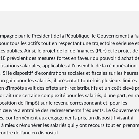
pagne par le Président de la République, le Gouvernement a fai
our tous les actifs tout en respectant une trajectoire sérieuse e
 publics. Ainsi, le projet de loi de finances (PLF) et le projet de 
018 prévoient des mesures fortes en faveur du pouvoir d'achat d
isations salariales, applicables à l'ensemble de la rémunération.
i le dispositif d'exonérations sociales et fiscales sur les heures
gain pour les salariés, il présentait toutefois plusieurs limites
n d'impôts avait des effets anti-redistributifs et un coût élevé p
ortait une certaine complexité pour les salariés, d'une part, en r
mposition de l'impôt sur le revenu correspondant et, pour les
e en œuvre a entraîné des redressements fréquents. Le Gouvernem
es, conformément aux engagements pris, un dispositif visant à
 à mieux rémunérer les salariés qui y ont recours tout en prenan
ontre de l'ancien dispositif.