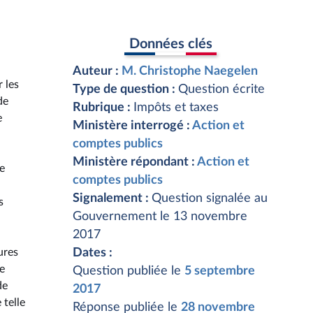
Données clés
Auteur :
M. Christophe Naegelen
 les
Type de question :
Question écrite
de
Rubrique :
Impôts et taxes
e
Ministère interrogé :
Action et
.
comptes publics
Ministère répondant :
Action et
le
comptes publics
Signalement :
Question signalée au
s
Gouvernement le 13 novembre
2017
ures
Dates :
te
Question publiée le
5 septembre
de
2017
 telle
Réponse publiée le
28 novembre