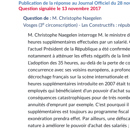
Publication de la réponse au Journal Officiel du 28 
Question signalée le 13 novembre 2017
Question de :
M. Christophe Naegelen
e
Vosges (3
circonscription) - Les Constructifs : répu
M. Christophe Naegelen interroge M. le ministre de
heures supplémentaires effectuées par un salarié.
l'actuel Président de la République a été confirmé
notamment à atténuer les effets négatifs de la lim
L'adoption des 35 heures, au-delà de la perte de c
concurrence avec ses voisins européens, a profondé
décrochage français sur la scène internationale et 
heures supplémentaires introduite en 2007 était to
employés qui bénéficiaient d'un pouvoir d'achat s
conséquences catastrophiques pour de très nombreu
annuités d'emprunt par exemple. C'est pourquoi il 
supplémentaires est toujours au programme fiscal du
exonération prendra effet. Par ailleurs, une défis
nature à améliorer le pouvoir d'achat des salariés ;