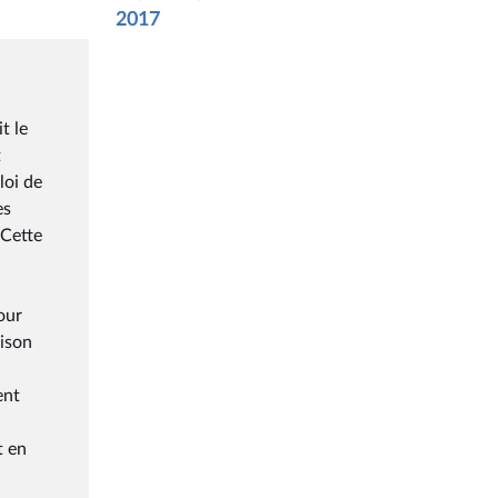
2017
t le
t
loi de
es
 Cette
our
aison
ent
t en