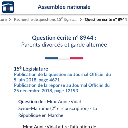
Accèder
Aller au contenu
Aller en bas de la page
Assemblée nationale
à la
page
e
ture
Recherche de questions 15
législature
Question écrite n° 8944
d'accueil
Question écrite n° 8944 :
Parents divorcés et garde alternée
e
15
Législature
Publication de la question au Journal Officiel du
5 juin 2018, page 4671
Publication de la réponse au Journal Officiel du
25 décembre 2018, page 12193
Question de :
Mme Annie Vidal
e
Seine-Maritime (2
circonscription) - La
République en Marche
Mme Annie Vidal attire l'attention de