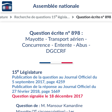
Accèder
Aller au contenu
Aller en bas de la page
Assemblée nationale
à la
page
e
lature
Recherche de questions 15
législature
Question écrite n° 898
d'accueil
Question écrite n° 898 :
Mayotte - Transport aérien -
Concurrence - Entente - Abus -
DGCCRF
e
15
Législature
Publication de la question au Journal Officiel du
5 septembre 2017, page 4259
Publication de la réponse au Journal Officiel du
27 février 2018, page 1669
Question signalée le 18 décembre 2017
Question de :
M. Mansour Kamardine
e
Mayotte (2
circonscription) - Les