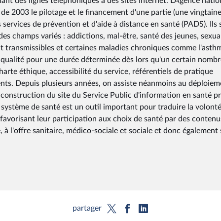
iant des lignes téléphoniques à des sites internet. L'Agence natio
 de 2003 le pilotage et le financement d'une partie (une vingtaine
s services de prévention et d'aide à distance en santé (PADS). Ils 
s champs variés : addictions, mal-être, santé des jeunes, sexual
nt transmissibles et certaines maladies chroniques comme l'asth
el qualité pour une durée déterminée dès lors qu'un certain nomb
arte éthique, accessibilité du service, référentiels de pratique
nts. Depuis plusieurs années, on assiste néanmoins au déploiem
 construction du site du Service Public d'information en santé p
e système de santé est un outil important pour traduire la volont
 favorisant leur participation aux choix de santé par des contenu
é, à l'offre sanitaire, médico-sociale et sociale et donc également 
partager