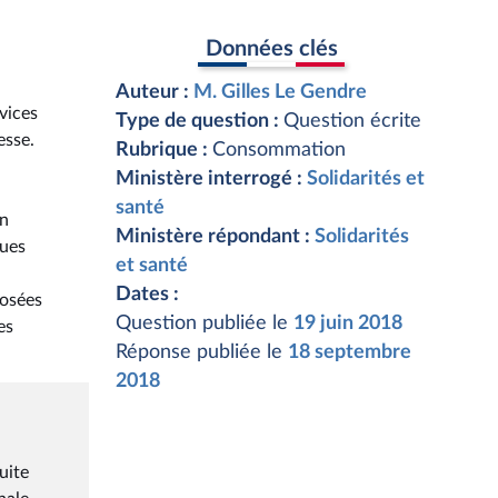
Données clés
Auteur :
M. Gilles Le Gendre
vices
Type de question :
Question écrite
esse.
Rubrique :
Consommation
Ministère interrogé :
Solidarités et
santé
on
Ministère répondant :
Solidarités
çues
et santé
Dates :
posées
Question publiée le
19 juin 2018
es
Réponse publiée le
18 septembre
2018
uite