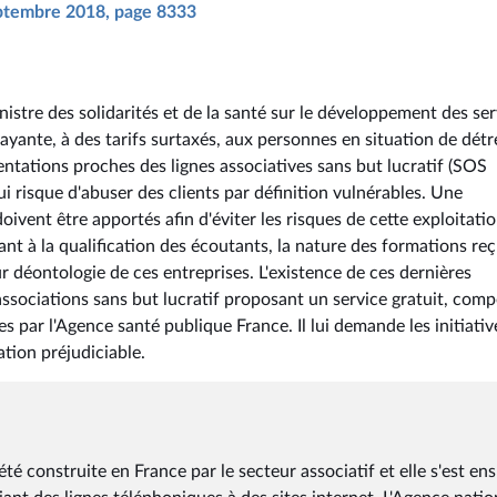
septembre 2018, page 8333
nistre des solidarités et de la santé sur le développement des ser
yante, à des tarifs surtaxés, aux personnes en situation de détr
ntations proches des lignes associatives sans but lucratif (SOS
i risque d'abuser des clients par définition vulnérables. Une
oivent être apportés afin d'éviter les risques de cette exploitati
uant à la qualification des écoutants, la nature des formations re
ur déontologie de ces entreprises. L'existence de ces dernières
associations sans but lucratif proposant un service gratuit, com
 par l'Agence santé publique France. Il lui demande les initiativ
ation préjudiciable.
é construite en France par le secteur associatif et elle s'est ens