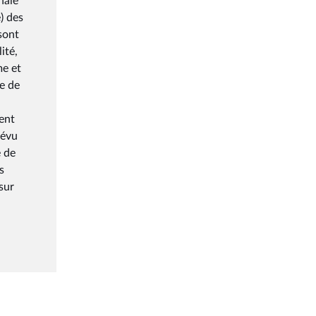
nale
) des
sont
ité,
me et
re de
ent
révu
é de
s
sur