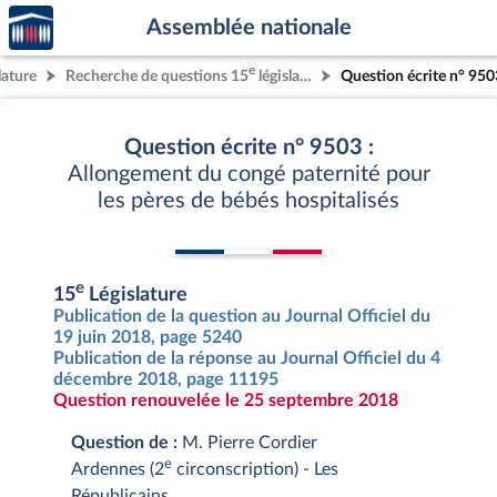
Accèder
Aller au contenu
Aller en bas de la page
Assemblée nationale
à la
page
e
lature
Recherche de questions 15
législature
Question écrite n° 950
d'accueil
Question écrite n° 9503 :
Allongement du congé paternité pour
les pères de bébés hospitalisés
e
15
Législature
Publication de la question au Journal Officiel du
19 juin 2018, page 5240
Publication de la réponse au Journal Officiel du 4
décembre 2018, page 11195
Question renouvelée le 25 septembre 2018
Question de :
M. Pierre Cordier
e
Ardennes (2
circonscription) - Les
Républicains