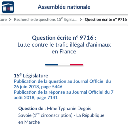
Accèder
Aller au contenu
Aller en bas de la page
Assemblée nationale
à la
page
e
ture
Recherche de questions 15
législature
Question écrite n° 9716
d'accueil
Question écrite n° 9716 :
Lutte contre le trafic illégal d'animaux
en France
e
15
Législature
Publication de la question au Journal Officiel du
26 juin 2018, page 5446
Publication de la réponse au Journal Officiel du 7
août 2018, page 7141
Question de :
Mme Typhanie Degois
re
Savoie (1
circonscription) - La République
en Marche