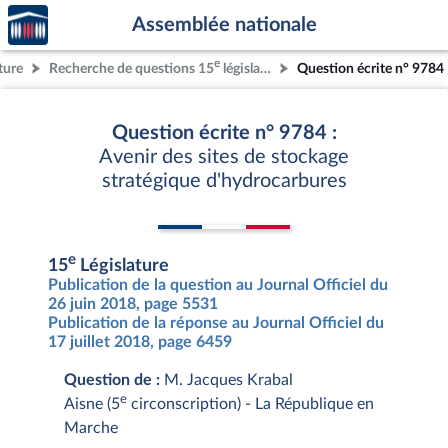
Accèder
Aller au contenu
Aller en bas de la page
Assemblée nationale
à la
page
e
ture
Recherche de questions 15
législature
Question écrite n° 9784
d'accueil
Question écrite n° 9784 :
Avenir des sites de stockage
stratégique d'hydrocarbures
e
15
Législature
Publication de la question au Journal Officiel du
26 juin 2018, page 5531
Publication de la réponse au Journal Officiel du
17 juillet 2018, page 6459
Question de :
M. Jacques Krabal
e
Aisne (5
circonscription) - La République en
Marche