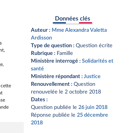
Données clés
Auteur :
Mme Alexandra Valetta
Ardisson
s
Type de question :
Question écrite
nt,
Rubrique :
Famille
Ministère interrogé :
Solidarités et
e,
santé
Ministère répondant :
Justice
Renouvellement :
Question
 cette
renouvelée le 2 octobre 2018
nt
Dates :
sse
mande
Question publiée le
26 juin 2018
Réponse publiée le
25 décembre
2018