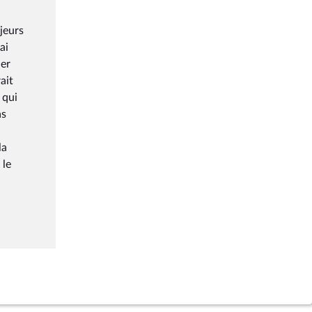
ajeurs
ai
uer
ait
 qui
as
la
 le