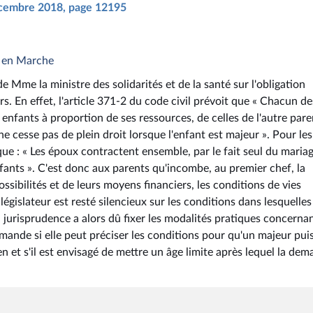
décembre 2018, page 12195
e en Marche
e Mme la ministre des solidarités et de la santé sur l'obligation
s. En effet, l'article 371-2 du code civil prévoit que « Chacun de
 enfants à proportion de ses ressources, de celles de l'autre pare
ne cesse pas de plein droit lorsque l'enfant est majeur ». Pour les
 que : « Les époux contractent ensemble, par le fait seul du mariag
enfants ». C'est donc aux parents qu'incombe, au premier chef, la
ossibilités et de leurs moyens financiers, les conditions de vies
égislateur est resté silencieux sur les conditions dans lesquelles
la jurisprudence a alors dû fixer les modalités pratiques concerna
 demande si elle peut préciser les conditions pour qu'un majeur pui
n et s'il est envisagé de mettre un âge limite après lequel la de