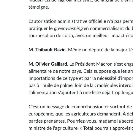
industriels de l'agroalimentaire, de la grande distr
témoigne.
L'autorisation administrative officielle n'a pas per
pratiquer le
greenwashing
en commercialisant du bio
tournesol ou de colza, avec un meilleur impact éco
M. Thibault Bazin.
Même un député de la majorité l
M. Olivier Gaillard.
Le Président Macron s'est enga
alimentaire de notre pays. Cela suppose que les amb
importations de ce type et par la nécessité d'impo
pas à l'huile de palme, loin de là : molécules inte
l'alimentation s'ajoutent à une liste déjà trop longu
C'est un message de compréhension et surtout de cla
européenne, que les agriculteurs demandent. À défa
parties prenantes. Pourriez-vous, madame la secré
ministre de l'agriculture, « Total pourra s'approvi