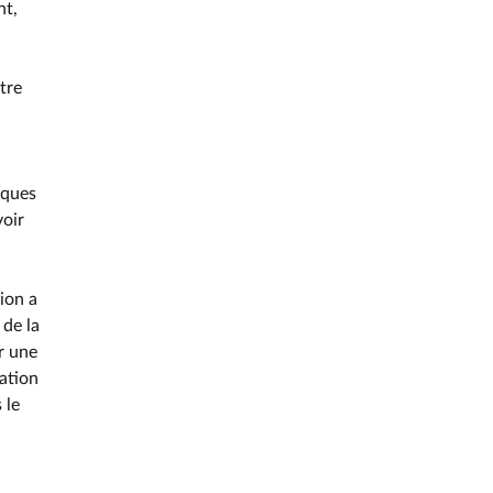
nt,
tre
lques
voir
sion a
 de la
r une
ation
 le