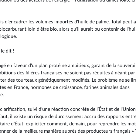
ibution ou des acteurs de l'énergie – l'utilisation du diméthoate e
mis d'encadrer les volumes importés d'huile de palme. Total peut a
carburant loin d'être bio, alors qu'il aurait pu contenir de l'hui
logique.
e dit !
gé en faveur d'un plan protéine ambitieux, garant de la souvera
itions des filières françaises ne soient pas réduites à néant par
rter des tourteaux génétiquement modifiés. Le problème ne se li
rdites en France, hormones de croissance, farines animales dans
e.
rification, suivi d'une réaction concrète de l’État et de l'Union
ut, il existe un risque de durcissement accru des rapports entre
taire d’État, expliciter comment, demain, pour reprendre les mo
sionner de la meilleure manière auprès des producteurs français » 