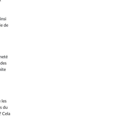
n
insi
le de
ineté
 des
mite
 les
ts du
? Cela