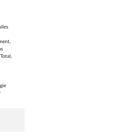
iles
ment,
ns
Total,
gie
t