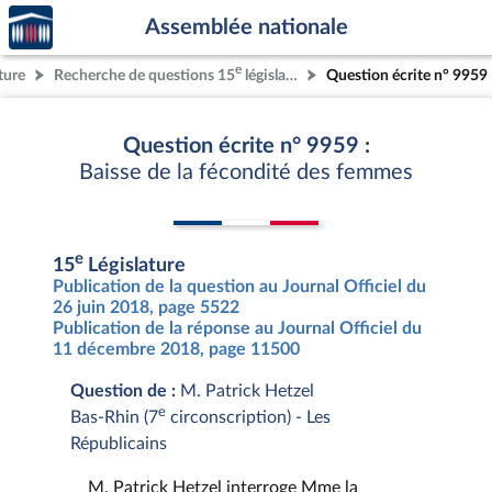
Accèder
Aller au contenu
Aller en bas de la page
Assemblée nationale
à la
page
e
ture
Recherche de questions 15
législature
Question écrite n° 9959
d'accueil
Question écrite n° 9959 :
Baisse de la fécondité des femmes
e
15
Législature
Publication de la question au Journal Officiel du
26 juin 2018, page 5522
Publication de la réponse au Journal Officiel du
11 décembre 2018, page 11500
Question de :
M. Patrick Hetzel
e
Bas-Rhin (7
circonscription) - Les
Républicains
M. Patrick Hetzel interroge Mme la