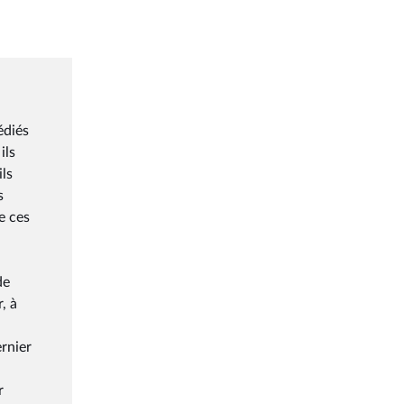
édiés
ils
ils
s
e ces
de
, à
ernier
r