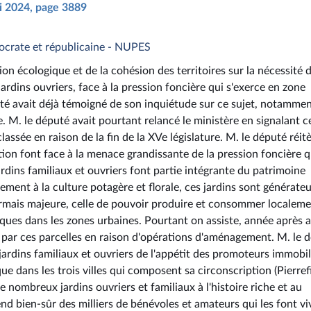
ai 2024, page 3889
ocrate et républicaine - NUPES
ion écologique et de la cohésion des territoires sur la nécessité 
ardins ouvriers, face à la pression foncière qui s'exerce en zone
uté avait déjà témoigné de son inquiétude sur ce sujet, notammen
. M. le député avait pourtant relancé le ministère en signalant c
assée en raison de la fin de la XVe législature. M. le député réit
ion font face à la menace grandissante de la pression foncière q
 jardins familiaux et ouvriers font partie intégrante du patrimoine
ement à la culture potagère et florale, ces jardins sont générate
rmais majeure, celle de pouvoir produire et consommer localemen
iques dans les zones urbaines. Pourtant on assiste, année après 
par ces parcelles en raison d'opérations d'aménagement. M. le 
jardins familiaux et ouvriers de l'appétit des promoteurs immobil
e dans les trois villes qui composent sa circonscription (Pierrefi
e nombreux jardins ouvriers et familiaux à l'histoire riche et au
pend bien-sûr des milliers de bénévoles et amateurs qui les font vi