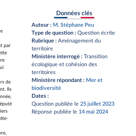
Données clés
Auteur :
M. Stéphane Peu
de
Type de question :
Question écrite
Rubrique :
Aménagement du
t par
territoire
ette
Ministère interrogé :
Transition
ère
écologique et cohésion des
ui
territoires
Ministère répondant :
Mer et
urs de
biodiversité
t. Ils
Dates :
année,
député
Question publiée le
25 juillet 2023
iers
Réponse publiée le
14 mai 2024
tte-
vre,