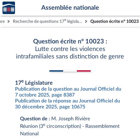
Accèder
Aller au contenu
Aller en bas de la page
Assemblée nationale
à la
page
e
ure
Recherche de questions 17
législature
Question écrite n° 10023
d'accueil
Question écrite n° 10023 :
Lutte contre les violences
intrafamiliales sans distinction de genre
e
17
Législature
Publication de la question au Journal Officiel du
7 octobre 2025, page 8387
Publication de la réponse au Journal Officiel du
30 décembre 2025, page 10675
Question de :
M. Joseph Rivière
e
Réunion (3
circonscription) - Rassemblement
National