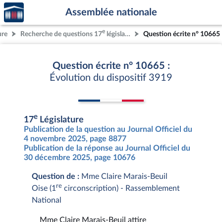
Accèder
Aller au contenu
Aller en bas de la page
Assemblée nationale
à la
page
e
ure
Recherche de questions 17
législature
Question écrite n° 10665
d'accueil
Question écrite n° 10665 :
Évolution du dispositif 3919
e
17
Législature
Publication de la question au Journal Officiel du
4 novembre 2025, page 8877
Publication de la réponse au Journal Officiel du
30 décembre 2025, page 10676
Question de :
Mme Claire Marais-Beuil
re
Oise (1
circonscription) - Rassemblement
National
Mme Claire Marais-Beuil attire