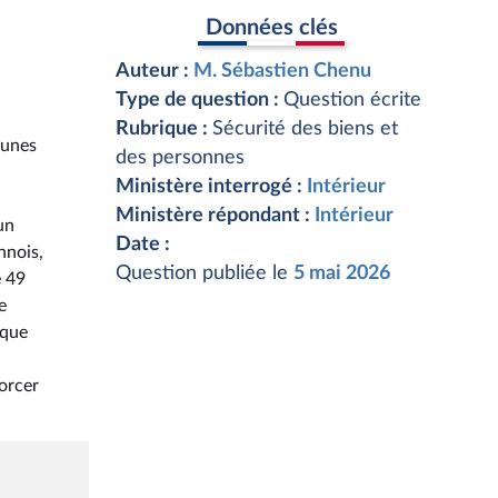
Données clés
Auteur :
M. Sébastien Chenu
Type de question :
Question écrite
Rubrique :
Sécurité des biens et
munes
des personnes
Ministère interrogé :
Intérieur
Ministère répondant :
Intérieur
un
Date :
nnois,
Question publiée le
5 mai 2026
e 49
e
ique
orcer