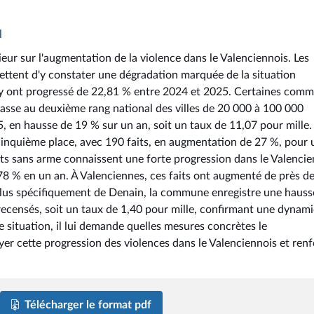
l
ieur sur l'augmentation de la violence dans le Valenciennois. Les
ettent d'y constater une dégradation marquée de la situation
ial y ont progressé de 22,81 % entre 2024 et 2025. Certaines com
lasse au deuxième rang national des villes de 20 000 à 100 000
5, en hausse de 19 % sur un an, soit un taux de 11,07 pour mille.
cinquième place, avec 190 faits, en augmentation de 27 %, pour 
lents sans arme connaissent une forte progression dans le Valencie
78 % en un an. À Valenciennes, ces faits ont augmenté de près d
t plus spécifiquement de Denain, la commune enregistre une hauss
 recensés, soit un taux de 1,40 pour mille, confirmant une dynam
 situation, il lui demande quelles mesures concrètes le
 cette progression des violences dans le Valenciennois et renf
Télécharger le format pdf