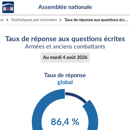
Accèder
Aller au contenu
Aller en bas de la page
Assemblée nationale
à la
page
ure
Statistiques par ministère
Taux de réponse aux questions écrites
d'accueil
Taux de réponse aux questions écrites
Armées et anciens combattants
Au mardi 4 août 2026
Taux de réponse
global
86,4 %