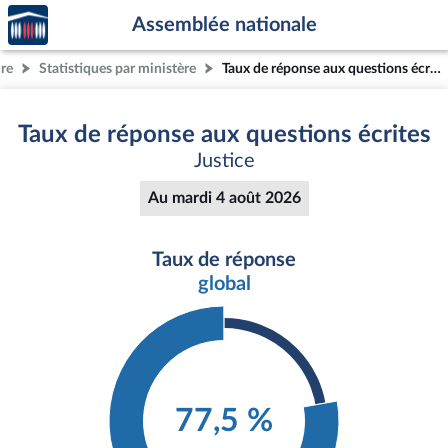
Accèder
Aller au contenu
Aller en bas de la page
Assemblée nationale
à la
page
ure
Statistiques par ministère
Taux de réponse aux questions écrites
d'accueil
Taux de réponse aux questions écrites
Justice
Au mardi 4 août 2026
Taux de réponse
global
77,5 %