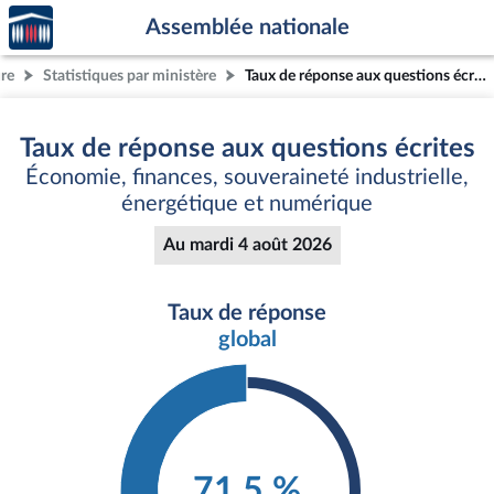
Accèder
Aller au contenu
Aller en bas de la page
Assemblée nationale
à la
page
ure
Statistiques par ministère
Taux de réponse aux questions écrites
d'accueil
Taux de réponse aux questions écrites
Économie, finances, souveraineté industrielle,
énergétique et numérique
Au mardi 4 août 2026
Taux de réponse
global
71,5 %