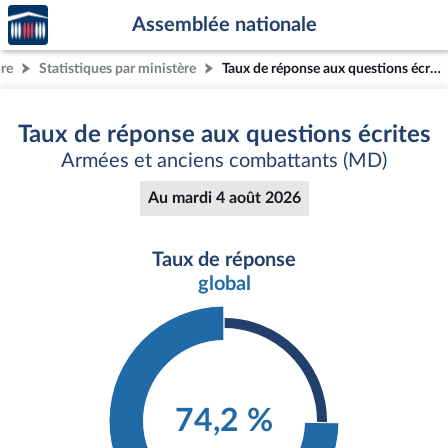
Accèder
Aller au contenu
Aller en bas de la page
Assemblée nationale
à la
page
ure
Statistiques par ministère
Taux de réponse aux questions écrites
d'accueil
Taux de réponse aux questions écrites
Armées et anciens combattants (MD)
Au mardi 4 août 2026
Taux de réponse
global
74,2 %