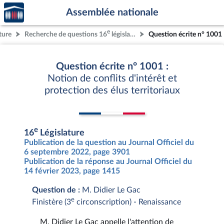
Accèder
Aller au contenu
Aller en bas de la page
Assemblée nationale
à la
page
e
ture
Recherche de questions 16
législature
Question écrite n° 1001
d'accueil
Question écrite n° 1001 :
Notion de conflits d'intérêt et
protection des élus territoriaux
e
16
Législature
Publication de la question au Journal Officiel du
6 septembre 2022, page 3901
Publication de la réponse au Journal Officiel du
14 février 2023, page 1415
Question de :
M. Didier Le Gac
e
Finistère (3
circonscription) - Renaissance
M. Didier Le Gac appelle l'attention de