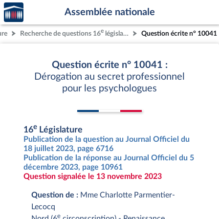
Accèder
Aller au contenu
Aller en bas de la page
Assemblée nationale
à la
page
e
ure
Recherche de questions 16
législature
Question écrite n° 10041
d'accueil
Question écrite n° 10041 :
Dérogation au secret professionnel
pour les psychologues
e
16
Législature
Publication de la question au Journal Officiel du
18 juillet 2023, page 6716
Publication de la réponse au Journal Officiel du 5
décembre 2023, page 10961
Question signalée le 13 novembre 2023
Question de :
Mme Charlotte Parmentier-
Lecocq
e
Nord (6
circonscription) - Renaissance