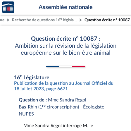
Accèder
Aller au contenu
Aller en bas de la page
Assemblée nationale
à la
page
e
ure
Recherche de questions 16
législature
Question écrite n° 10087
d'accueil
Question écrite n° 10087 :
Ambition sur la révision de la législation
européenne sur le bien-être animal
e
16
Législature
Publication de la question au Journal Officiel du
18 juillet 2023, page 6671
Question de :
Mme Sandra Regol
re
Bas-Rhin (1
circonscription) - Écologiste -
NUPES
Mme Sandra Regol interroge M. le