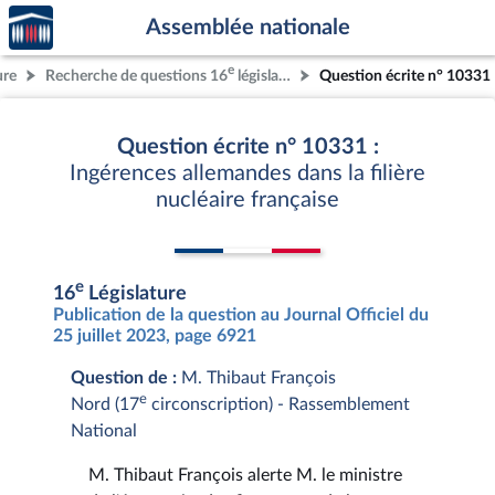
Accèder
Aller au contenu
Aller en bas de la page
Assemblée nationale
à la
page
e
ure
Recherche de questions 16
législature
Question écrite n° 10331
d'accueil
Question écrite n° 10331 :
Ingérences allemandes dans la filière
nucléaire française
e
16
Législature
Publication de la question au Journal Officiel du
25 juillet 2023, page 6921
Question de :
M. Thibaut François
e
Nord (17
circonscription) - Rassemblement
National
M. Thibaut François alerte M. le ministre