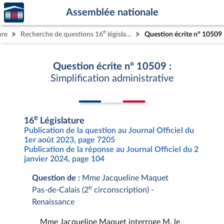
Accèder
Aller au contenu
Aller en bas de la page
Assemblée nationale
à la
page
e
ure
Recherche de questions 16
législature
Question écrite n° 10509
d'accueil
Question écrite n° 10509 :
Simplification administrative
e
16
Législature
Publication de la question au Journal Officiel du
1er août 2023, page 7205
Publication de la réponse au Journal Officiel du 2
janvier 2024, page 104
Question de :
Mme Jacqueline Maquet
e
Pas-de-Calais (2
circonscription) -
Renaissance
Mme Jacqueline Maquet interroge M. le