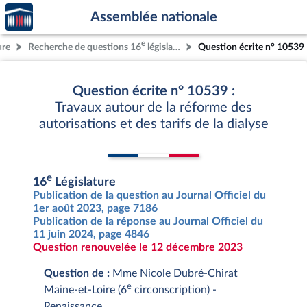
Accèder
Aller au contenu
Aller en bas de la page
Assemblée nationale
à la
page
e
ure
Recherche de questions 16
législature
Question écrite n° 10539
d'accueil
Question écrite n° 10539 :
Travaux autour de la réforme des
autorisations et des tarifs de la dialyse
e
16
Législature
Publication de la question au Journal Officiel du
1er août 2023, page 7186
Publication de la réponse au Journal Officiel du
11 juin 2024, page 4846
Question renouvelée le 12 décembre 2023
Question de :
Mme Nicole Dubré-Chirat
e
Maine-et-Loire (6
circonscription) -
Renaissance