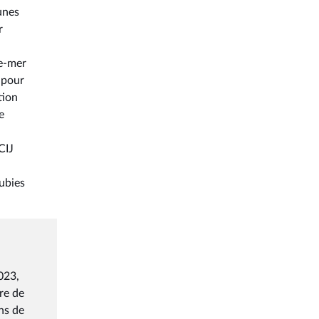
unes
r
re-mer
 pour
tion
e
CIJ
ubies
023,
ère de
ons de