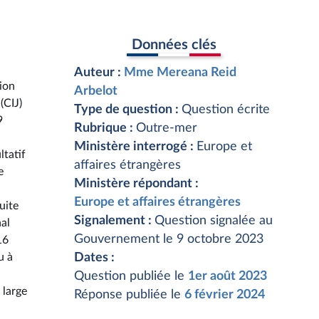
Données clés
Auteur :
Mme Mereana Reid
sion
Arbelot
(CIJ)
Type de question :
Question écrite
9
Rubrique :
Outre-mer
Ministère interrogé :
Europe et
ltatif
affaires étrangères
e
Ministère répondant :
Europe et affaires étrangères
uite
Signalement :
Question signalée au
nal
Gouvernement le 9 octobre 2023
16
u à
Dates :
Question publiée le
1er août 2023
 large
Réponse publiée le
6 février 2024