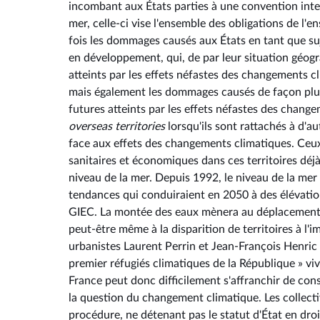
incombant aux États parties à une convention intern
mer, celle-ci vise l'ensemble des obligations de l'e
fois les dommages causés aux États en tant que suj
en développement, qui, de par leur situation géog
atteints par les effets néfastes des changements cl
mais également les dommages causés de façon plus g
futures atteints par les effets néfastes des change
overseas territories
lorsqu'ils sont rattachés à d'a
face aux effets des changements climatiques. Ceux-
sanitaires et économiques dans ces territoires déjà
niveau de la mer. Depuis 1992, le niveau de la me
tendances qui conduiraient en 2050 à des élévatio
GIEC. La montée des eaux mènera au déplacement de 
peut-être même à la disparition de territoires à l'
urbanistes Laurent Perrin et Jean-François Henric 
premier réfugiés climatiques de la République » vi
France peut donc difficilement s'affranchir de cons
la question du changement climatique. Les collecti
procédure, ne détenant pas le statut d'État en droi