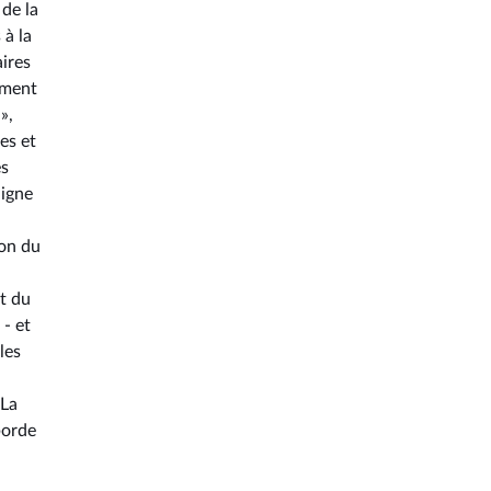
 de la
 à la
aires
ement
»,
es et
és
ligne
ion du
t du
 - et
les
 La
borde