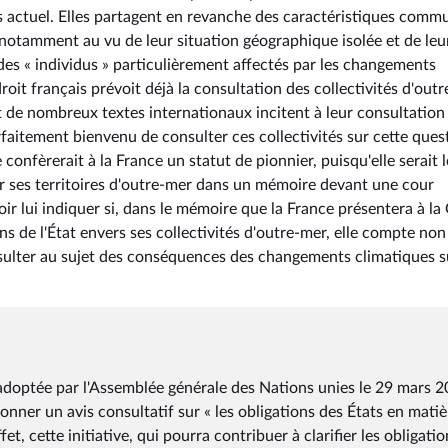
is actuel. Elles partagent en revanche des caractéristiques comm
 notamment au vu de leur situation géographique isolée et de leu
 des « individus » particulièrement affectés par les changements
oit français prévoit déjà la consultation des collectivités d'out
et de nombreux textes internationaux incitent à leur consultation
rfaitement bienvenu de consulter ces collectivités sur cette ques
e confèrerait à la France un statut de pionnier, puisqu'elle serait l
r ses territoires d'outre-mer dans un mémoire devant une cour
oir lui indiquer si, dans le mémoire que la France présentera à la 
ns de l'État envers ses collectivités d'outre-mer, elle compte non
sulter au sujet des conséquences des changements climatiques s
adoptée par l'Assemblée générale des Nations unies le 29 mars 2
donner un avis consultatif sur « les obligations des États en mati
t, cette initiative, qui pourra contribuer à clarifier les obligati