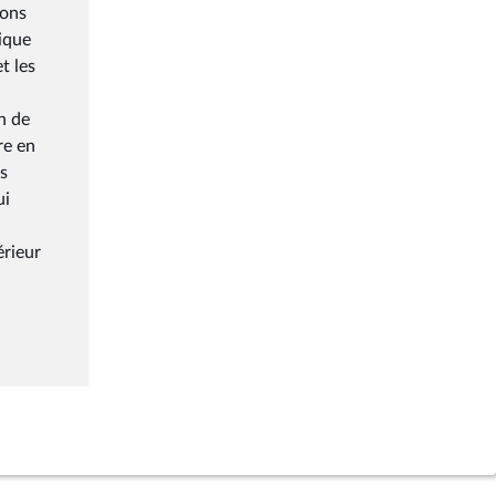
ions
ique
t les
n de
re en
és
ui
érieur