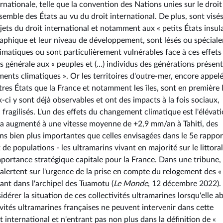
ationale, telle que la convention des Nations unies sur le droit
nsemble des États au vu du droit international. De plus, sont visés
ets du droit international et notamment aux « petits États insul
raphique et leur niveau de développement, sont lésés ou spécial
imatiques ou sont particulièrement vulnérables face à ces effets 
énérale aux « peuples et (...) individus des générations présent
ments climatiques ». Or les territoires d'outre-mer, encore appel
utres États que la France et notamment les îles, sont en première 
ci y sont déjà observables et ont des impacts à la fois sociaux,
 fragilisés. L'un des effets du changement climatique est l'élévat
r a augmenté à une vitesse moyenne de +2,9 mm/an à Tahiti, des
ns bien plus importantes que celles envisagées dans le 5e rappor
populations - les ultramarins vivant en majorité sur le littoral
importance stratégique capitale pour la France. Dans une tribune, 
alertent sur l'urgence de la prise en compte du relogement des «
vant dans l'archipel des Tuamotu (
Le Monde
, 12 décembre 2022).
idérer la situation de ces collectivités ultramarines lorsqu'elle a
vités ultramarines françaises ne peuvent intervenir dans cette
t international et n'entrant pas non plus dans la définition de «