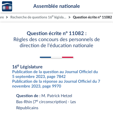
Accèder
Aller au contenu
Aller en bas de la page
Assemblée nationale
à la
page
e
ure
Recherche de questions 16
législature
Question écrite n° 11082
d'accueil
Question écrite n° 11082 :
Règles des concours des personnels de
direction de l'éducation nationale
e
16
Législature
Publication de la question au Journal Officiel du
5 septembre 2023, page 7842
Publication de la réponse au Journal Officiel du 7
novembre 2023, page 9970
Question de :
M. Patrick Hetzel
e
Bas-Rhin (7
circonscription) - Les
Républicains