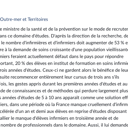
 Outre-mer et Territoires
e ministre de la santé et de la prévention sur le mode de recrut
dans ce domaine d'études. D'après la direction de la recherche, d
, le nombre d'infirmières et d'infirmiers doit augmenter de 53 % 
 à la demande de soins croissante d'une population vieillissant
miers feraient actuellement défaut dans le pays pour répondre
rtant, 20 % des élèves en institut de formation en soins infirmi
trois années d'études. Ceux-ci ne gardent alors le bénéfice de leu
suite recommencer entièrement leur cursus de trois ans s'ils
fois, les gestes appris durant les premières années d'études et au
olide de connaissances et de méthodes qui perdure largement plus
es années d'études de 5 à 10 ans apparaît comme une solution eff
miers, dans une période où la France manque cruellement d'infirm
ccélérée d'un an et demi aux élèves en reprise d'études disposant
llier le manque d'élèves infirmiers en troisième année et de
 nombre de professionnels dans le domaine. Aussi, il lui demand