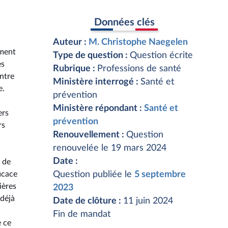
Données clés
Auteur :
M. Christophe Naegelen
ement
Type de question :
Question écrite
es
Rubrique :
Professions de santé
entre
Ministère interrogé :
Santé et
e.
prévention
Ministère répondant :
Santé et
ers
prévention
rs
Renouvellement :
Question
renouvelée le 19 mars 2024
Date :
 de
icace
Question publiée le
5 septembre
ières
2023
 déjà
Date de clôture :
11 juin 2024
Fin de mandat
e ce