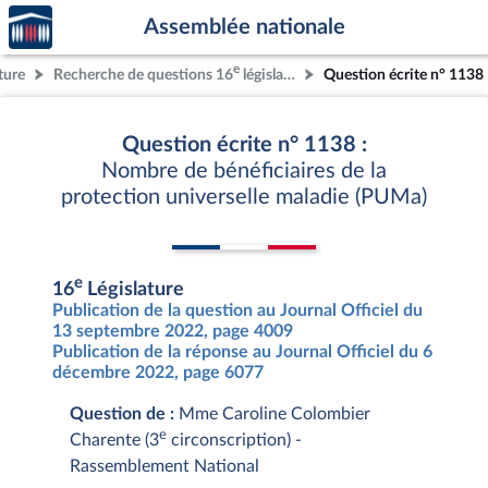
Accèder
Aller au contenu
Aller en bas de la page
Assemblée nationale
à la
page
e
ture
Recherche de questions 16
législature
Question écrite n° 1138
d'accueil
Question écrite n° 1138 :
Nombre de bénéficiaires de la
protection universelle maladie (PUMa)
e
16
Législature
Publication de la question au Journal Officiel du
13 septembre 2022, page 4009
Publication de la réponse au Journal Officiel du 6
décembre 2022, page 6077
Question de :
Mme Caroline Colombier
e
Charente (3
circonscription) -
Rassemblement National