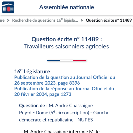
Accèder
Aller au contenu
Aller en bas de la page
Assemblée nationale
à la
page
e
ure
Recherche de questions 16
législature
Question écrite n° 11489
d'accueil
Question écrite n° 11489 :
Travailleurs saisonniers agricoles
e
16
Législature
Publication de la question au Journal Officiel du
26 septembre 2023, page 8396
Publication de la réponse au Journal Officiel du
20 février 2024, page 1273
Question de :
M. André Chassaigne
e
Puy-de-Dôme (5
circonscription) - Gauche
démocrate et républicaine - NUPES
M. André Chassaigne interroge M. le