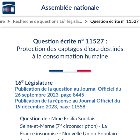
Accèder
Aller au contenu
Aller en bas de la page
Assemblée nationale
à la
page
e
ure
Recherche de questions 16
législature
Question écrite n° 11527
d'accueil
Question écrite n° 11527 :
Protection des captages d'eau destinés
à la consommation humaine
e
16
Législature
Publication de la question au Journal Officiel du
26 septembre 2023, page 8445
Publication de la réponse au Journal Officiel du
19 décembre 2023, page 11558
Question de :
Mme Ersilia Soudais
e
Seine-et-Marne (7
circonscription) - La
France insoumise - Nouvelle Union Populaire