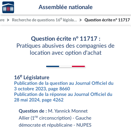
Accèder
Aller au contenu
Aller en bas de la page
Assemblée nationale
à la
page
e
ure
Recherche de questions 16
législature
Question écrite n° 11717
d'accueil
Question écrite n° 11717 :
Pratiques abusives des compagnies de
location avec option d'achat
e
16
Législature
Publication de la question au Journal Officiel du
3 octobre 2023, page 8660
Publication de la réponse au Journal Officiel du
28 mai 2024, page 4262
Question de :
M. Yannick Monnet
re
Allier (1
circonscription) - Gauche
démocrate et républicaine - NUPES