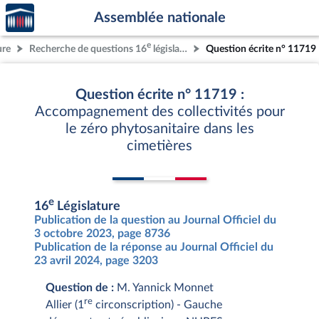
Accèder
Aller au contenu
Aller en bas de la page
Assemblée nationale
à la
page
e
ure
Recherche de questions 16
législature
Question écrite n° 11719
d'accueil
Question écrite n° 11719 :
Accompagnement des collectivités pour
le zéro phytosanitaire dans les
cimetières
e
16
Législature
Publication de la question au Journal Officiel du
3 octobre 2023, page 8736
Publication de la réponse au Journal Officiel du
23 avril 2024, page 3203
Question de :
M. Yannick Monnet
re
Allier (1
circonscription) - Gauche