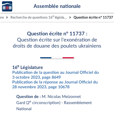
Accèder
Aller au contenu
Aller en bas de la page
Assemblée nationale
à la
page
e
ure
Recherche de questions 16
législature
Question écrite n° 11737
d'accueil
Question écrite n° 11737 :
Question écrite sur l'exonération de
droits de douane des poulets ukrainiens
e
16
Législature
Publication de la question au Journal Officiel du
3 octobre 2023, page 8649
Publication de la réponse au Journal Officiel du
28 novembre 2023, page 10678
Question de :
M. Nicolas Meizonnet
e
Gard (2
circonscription) - Rassemblement
National