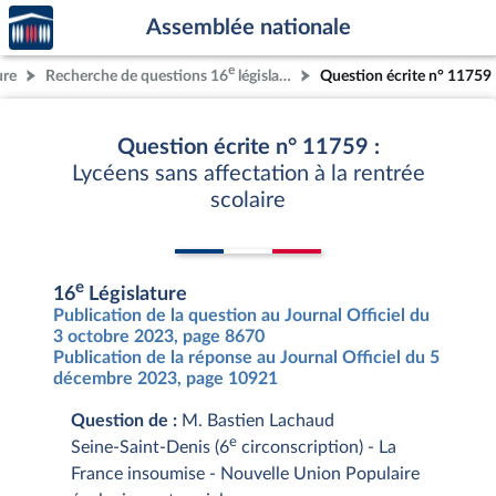
Accèder
Aller au contenu
Aller en bas de la page
Assemblée nationale
à la
page
e
ure
Recherche de questions 16
législature
Question écrite n° 11759
d'accueil
Question écrite n° 11759 :
Lycéens sans affectation à la rentrée
scolaire
e
16
Législature
Publication de la question au Journal Officiel du
3 octobre 2023, page 8670
Publication de la réponse au Journal Officiel du 5
décembre 2023, page 10921
Question de :
M. Bastien Lachaud
e
Seine-Saint-Denis (6
circonscription) - La
France insoumise - Nouvelle Union Populaire