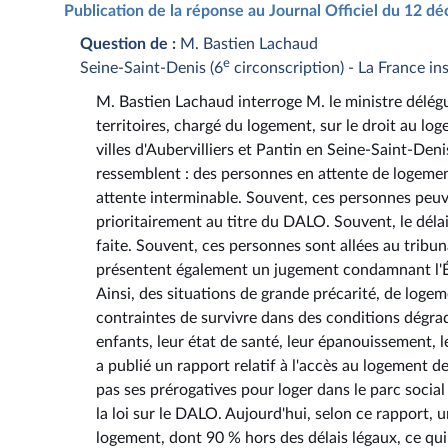
Publication de la réponse au Journal Officiel du 12 
Question de :
M. Bastien Lachaud
e
Seine-Saint-Denis (6
circonscription) - La France i
M. Bastien Lachaud interroge M. le ministre délégu
territoires, chargé du logement, sur le droit au l
villes d'Aubervilliers et Pantin en Seine-Saint-De
ressemblent : des personnes en attente de logement
attente interminable. Souvent, ces personnes peuve
prioritairement au titre du DALO. Souvent, le déla
faite. Souvent, ces personnes sont allées au tribun
présentent également un jugement condamnant l'Ét
Ainsi, des situations de grande précarité, de loge
contraintes de survivre dans des conditions dégr
enfants, leur état de santé, leur épanouissement, l
a publié un rapport relatif à l'accès au logement d
pas ses prérogatives pour loger dans le parc social l
la loi sur le DALO. Aujourd'hui, selon ce rapport
logement, dont 90 % hors des délais légaux, ce qui