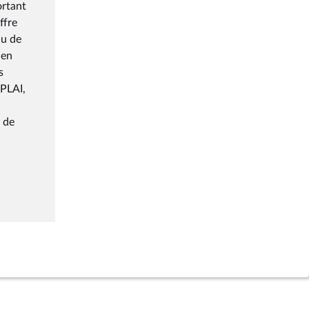
ortant
ffre
nu de
 en
s
 PLAI,
 de