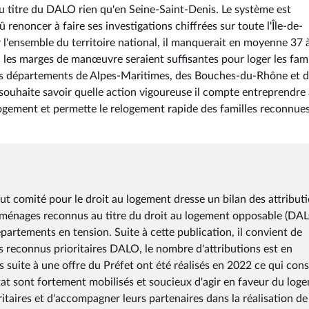
 titre du DALO rien qu'en Seine-Saint-Denis. Le système est
û renoncer à faire ses investigations chiffrées sur toute l'Île-de-
r l'ensemble du territoire national, il manquerait en moyenne 37 
nc les marges de manœuvre seraient suffisantes pour loger les fami
. Les départements de Alpes-Maritimes, des Bouches-du-Rhône et 
 souhaite savoir quelle action vigoureuse il compte entreprendre 
logement et permette le relogement rapide des familles reconnue
t comité pour le droit au logement dresse un bilan des attribut
s ménages reconnus au titre du droit au logement opposable (DA
partements en tension. Suite à cette publication, il convient de
 reconnus prioritaires DALO, le nombre d'attributions est en
suite à une offre du Préfet ont été réalisés en 2022 ce qui cons
État sont fortement mobilisés et soucieux d'agir en faveur du log
taires et d'accompagner leurs partenaires dans la réalisation de