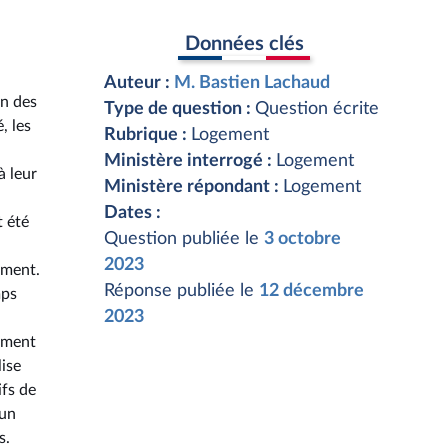
Données clés
Auteur :
M. Bastien Lachaud
on des
Type de question :
Question écrite
, les
Rubrique :
Logement
Ministère interrogé :
Logement
à leur
Ministère répondant :
Logement
Dates :
t été
Question publiée le
3 octobre
2023
ement.
Réponse publiée le
12 décembre
mps
2023
gement
lise
ifs de
 un
s.