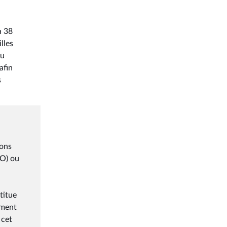
à 38
lles
du
afin
s
ions
LO) ou
titue
ement
 cet