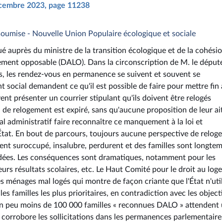
décembre 2023, page 11238
nsoumise - Nouvelle Union Populaire écologique et sociale
é auprès du ministre de la transition écologique et de la cohési
ogement opposable (DALO). Dans la circonscription de M. le député
nis, les rendez-vous en permanence se suivent et souvent se
 social demandent ce qu'il est possible de faire pour mettre fin 
nt présenter un courrier stipulant qu'ils doivent être relogés
i de relogement est expiré, sans qu'aucune proposition de leur ai
al administratif faire reconnaître ce manquement à la loi et
at. En bout de parcours, toujours aucune perspective de relog
ment suroccupé, insalubre, perdurent et des familles sont longte
adées. Les conséquences sont dramatiques, notamment pour les
eurs résultats scolaires, etc. Le Haut Comité pour le droit au lo
es ménages mal logés qui montre de façon criante que l'État n'uti
es familles les plus prioritaires, en contradiction avec les object
, un peu moins de 100 000 familles « reconnues DALO » attendent
 corrobore les sollicitations dans les permanences parlementaire