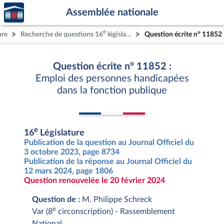
Accèder
Aller au contenu
Aller en bas de la page
Assemblée nationale
à la
page
e
ure
Recherche de questions 16
législature
Question écrite n° 11852
d'accueil
Question écrite n° 11852 :
Emploi des personnes handicapées
dans la fonction publique
e
16
Législature
Publication de la question au Journal Officiel du
3 octobre 2023, page 8734
Publication de la réponse au Journal Officiel du
12 mars 2024, page 1806
Question renouvelée le 20 février 2024
Question de :
M. Philippe Schreck
e
Var (8
circonscription) - Rassemblement
National