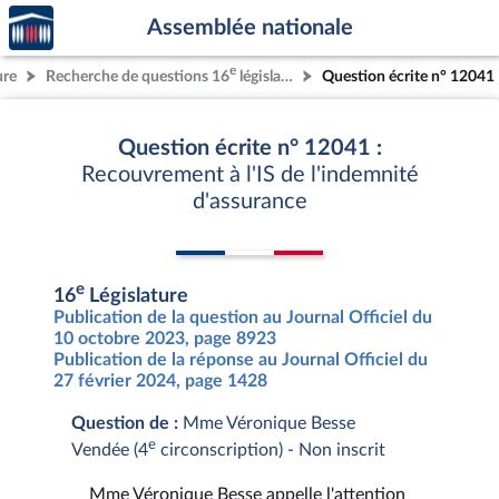
Accèder
Aller au contenu
Aller en bas de la page
Assemblée nationale
à la
page
e
ure
Recherche de questions 16
législature
Question écrite n° 12041
d'accueil
Question écrite n° 12041 :
Recouvrement à l'IS de l'indemnité
d'assurance
e
16
Législature
Publication de la question au Journal Officiel du
10 octobre 2023, page 8923
Publication de la réponse au Journal Officiel du
27 février 2024, page 1428
Question de :
Mme Véronique Besse
e
Vendée (4
circonscription) - Non inscrit
Mme Véronique Besse appelle l'attention