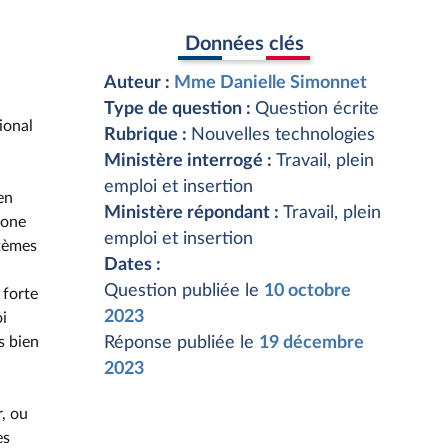
Données clés
Auteur :
Mme Danielle Simonnet
Type de question :
Question écrite
ional
Rubrique :
Nouvelles technologies
Ministère interrogé :
Travail, plein
emploi et insertion
en
Ministère répondant :
Travail, plein
tone
emploi et insertion
stèmes
Dates :
Question publiée le
10 octobre
 forte
2023
oi
s bien
Réponse publiée le
19 décembre
2023
r, ou
es