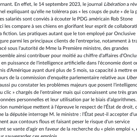
ternant. En effet, le 14 septembre 2023, le journal
Libération
a rév
l expliquant qu'elle ne tolérera pas « les coups de pute » de la 
 les salariés sont conviés à écouter le PDG américain Rob Stone
-ci les compare à ses chiens en glorifiant leur esprit de collaborat
 la fiction. Les pratiques autant que le ton employé par Onclusive
figure parmi les principaux clients de l'entreprise, notamment à tr
acé sous l'autorité de Mme la Première ministre, des grandes
 semble ainsi contribuer pour moitié au chiffre d'affaires d'Onclu
n puissance de l'intelligence artificielle dans l'économie dont o
nis d'Amérique ayant duré plus de 5 mois, sa capacité à mettre en
cours de la commission d'enquête parlementaire relative aux
Uber 
aussi pu constater les problèmes majeurs que posent l'intelligen
 du clic » chargés de l'entraîner mais qui connaissent une très gra
nnées personnelles et leur utilisation par le biais d'algorithmes
rmation numérique mettent à l'épreuve le respect de l'État de droit, 
e la députée interroge M. le ministre : l'État peut-il accepter d'
ement aux contours flous et faisant peser le risque d'un service
 se vante d'agir en faveur de la recherche du « plein emploi », 
ur sauvegarder ces emplois.