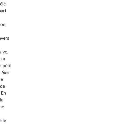
élé
part
ion,
avers
sive.
n a
 péril
files
ce
nde
. En
du
une
elle