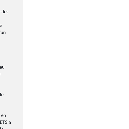
e des
de
'un
 au
u
le
e en
EETS a