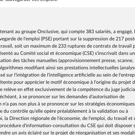
rtenant au groupe Onclusive, qui compte 383 salariés, a engagé, 
egarde de l'emploi (PSE) portant sur la suppression de 217 post
travail, soit un maximum de 233 ruptures de contrats de travail 
ésenté au Comité social et économique (CSE) s'inscrivait dans un
sation des tâches manuelles (approvisionnement presse, scanne,
algorithmes modifiant ainsi ses prestations intellectuelles (analy
é sur l'intégration de l'intelligence artificielle au sein de l'entrep
pétente pour apprécier le motif économique à l'origine du projet 
 relève en effet exclusivement de la compétence du juge judicia
s échéant, à se prononcer sur les demandes d'autorisation de
on n'a pas non plus à se prononcer sur les stratégies économiques
e du contrôle qu'elle opère préalablement à la validation ou à
, la Direction régionale de l'économie, de l'emploi, du travail et 
la procédure d'information-consultation du CSE qui doit disposer 
ndre un avis éclairé sur le projet de réorganisation et ses modali