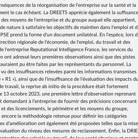
onséquences de la réorganisation de l'entreprise sur la santé et la
ciement le cas échéant. La DREETS apprécie également la suffisanc
es moyens de l'entreprise et du groupe auquel elle appartient,
de nature à satisfaire les objectifs de maintien dans l'emploi et 
e PSE prend la forme d'un document unilatéral. En l'espèce, lors d
ection régionale de l'économie, de l'emploi, du travail et des
de l'entreprise Reputational Intelligence France, les services du
ion ont adressé leurs premières observations ainsi que des pistes
auraient pu être faites par les représentants du personnel. La
vu des insuffisances relevées parmi les informations transmises
« R1 »), ainsi que de l'insuffisance de l'évaluation des impacts d
e travail, la reprise ab initio de la procédure était fortement
e 13 octobre 2023, une première lettre d'observation reprenant
t demandant à l'entreprise de fournir des précisions concernant 
 et des licenciements, le périmètre et les moyens du groupe,
u encore la méthodologie retenue pour définir les catégories
tes d'amélioration ont également été proposées telles que la mis
éévaluation du niveau des mesures de reclassement. Enfin, la DRI