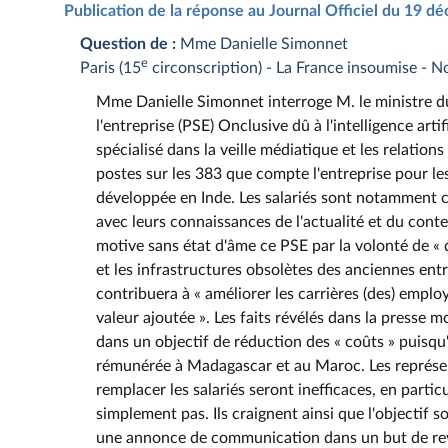
Publication de la réponse au Journal Officiel du 19 
Question de :
Mme Danielle Simonnet
e
Paris (15
circonscription) - La France insoumise - N
Mme Danielle Simonnet interroge M. le ministre du t
l'entreprise (PSE) Onclusive dû à l'intelligence art
spécialisé dans la veille médiatique et les relatio
postes sur les 383 que compte l'entreprise pour les
développée en Inde. Les salariés sont notamment ch
avec leurs connaissances de l'actualité et du cont
motive sans état d'âme ce PSE par la volonté de « 
et les infrastructures obsolètes des anciennes ent
contribuera à « améliorer les carrières (des) emplo
valeur ajoutée ». Les faits révélés dans la presse 
dans un objectif de réduction des « coûts » puisqu
rémunérée à Madagascar et au Maroc. Les représen
remplacer les salariés seront inefficaces, en particu
simplement pas. Ils craignent ainsi que l'objectif 
une annonce de communication dans un but de reven