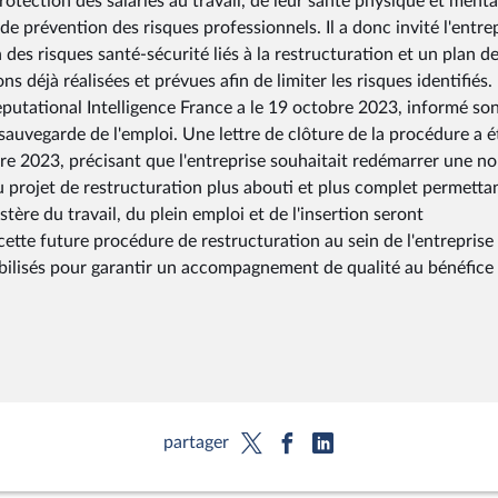
rotection des salariés au travail, de leur santé physique et menta
e prévention des risques professionnels. Il a donc invité l'entre
n des risques santé-sécurité liés à la restructuration et un plan d
ns déjà réalisées et prévues afin de limiter les risques identifiés.
putational Intelligence France a le 19 octobre 2023, informé so
sauvegarde de l'emploi. Une lettre de clôture de la procédure a é
bre 2023, précisant que l'entreprise souhaitait redémarrer une no
 projet de restructuration plus abouti et plus complet permetta
tère du travail, du plein emploi et de l'insertion seront
ette future procédure de restructuration au sein de l'entreprise
bilisés pour garantir un accompagnement de qualité au bénéfice
partager