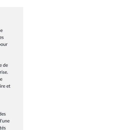
le
es
pour
se de
rise.
de
ire et
des
d'une
tés