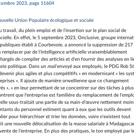
décembre 2023, page 11604
ouvelle Union Populaire écologique et sociale
ravail, du plein emploi et de l'insertion sur le plan social de
ificielle. En effet, le 5 septembre 2023, Onclusive, groupe internat
ns publiques établi à Courbevoie, a annoncé la suppression de 217
 remplacer par de l'intelligence artificielle vraisemblablement
argés de compiler des articles et d'en fournir des analyses en li
exte politique. Dans un
mail
envoyé aux employés, le PDG Rob S
devenir plus agiles et plus compétitifs » en modernisant « les sy
reprises ». Il ajoute de manière orwellienne que ce changement
yés », « en leur permettant de se concentrer sur des tâches à plus
montrent que l'entreprise est familière du remplacement de l'empl
'elle sous-traitait une partie de sa main-d'œuvre nettement moin
tants du personnel estiment quant à eux que les outils devant
lier pour hiérarchiser et trier les données, voire n'existent tout
soit une nouvelle délocalisation de la masse salariale à Madagasca
te de l'entreprise. En plus des pratiques, le ton employé par l