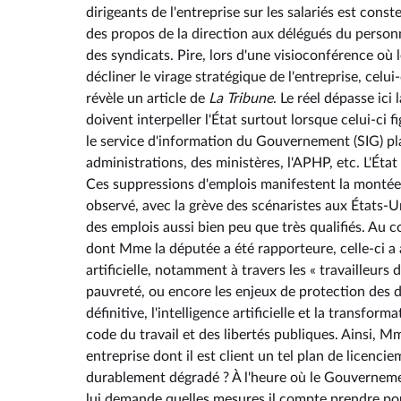
dirigeants de l'entreprise sur les salariés est cons
des propos de la direction aux délégués du personne
des syndicats. Pire, lors d'une visioconférence où
décliner le virage stratégique de l'entreprise, celui
révèle un article de
La Tribune
. Le réel dépasse ici
doivent interpeller l'État surtout lorsque celui-ci 
le service d'information du Gouvernement (SIG) pl
administrations, des ministères, l'APHP, etc. L'État
Ces suppressions d'emplois manifestent la montée e
observé, avec la grève des scénaristes aux États-U
des emplois aussi bien peu que très qualifiés. Au 
dont Mme la députée a été rapporteure, celle-ci a 
artificielle, notamment à travers les « travailleurs
pauvreté, ou encore les enjeux de protection des do
définitive, l'intelligence artificielle et la transfo
code du travail et des libertés publiques. Ainsi, Mm
entreprise dont il est client un tel plan de licenci
durablement dégradé ? À l'heure où le Gouvernement
lui demande quelles mesures il compte prendre po