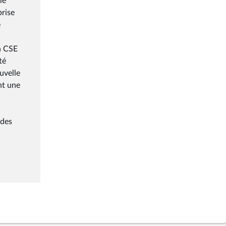
le
prise
e
n CSE
té
uvelle
nt une
 des