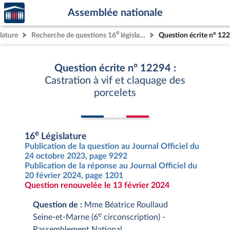
Accèder
Aller au contenu
Aller en bas de la page
Assemblée nationale
à la
page
e
lature
Recherche de questions 16
législature
Question écrite n° 12
d'accueil
Question écrite n° 12294 :
Castration à vif et claquage des
porcelets
e
16
Législature
Publication de la question au Journal Officiel du
24 octobre 2023, page 9292
Publication de la réponse au Journal Officiel du
20 février 2024, page 1201
Question renouvelée le 13 février 2024
Question de :
Mme Béatrice Roullaud
e
Seine-et-Marne (6
circonscription) -
Rassemblement National